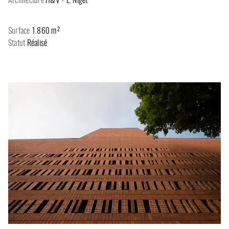
Architecture
H&V + L. Niget
Surface
1.860 m²
Statut
Réalisé