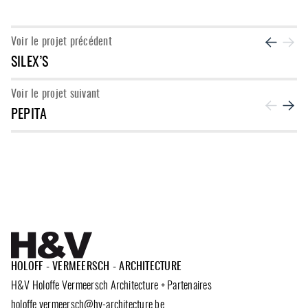
Projet sui
Voir le projet précédent
Projet pré
SILEX’S
Voir le projet suivant
Projet pré
PEPITA
Projet
HOLOFF - VERMEERSCH - ARCHITECTURE
H&V Holoffe Vermeersch Architecture + Partenaires
holoffe.vermeersch@hv-architecture.be